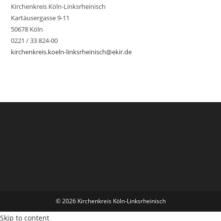
Kirchenkreis Köln-Linksrheinisch
Kartäusergasse 9-11
50678 Köln
0221 / 33 824-00
kirchenkreis.koeln-linksrheinisch@ekir.de
© 2026 Kirchenkreis Köln-Linksrheinisch
Skip to content